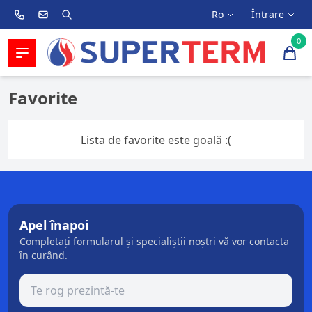
Ro
Întrare
0
Favorite
Lista de favorite este goală :(
Apel înapoi
Completați formularul și specialiștii noștri vă vor contacta
în curând.