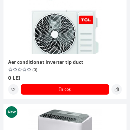
Aer conditionat inverter tip duct
(0)
0 LEI
În coș
New