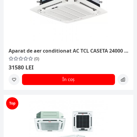
Aparat de aer conditionat AC TCL CASETA 24000 BTU/H TCC-24 CHRH/DV
(0)
31580 LEI
În coș
Top