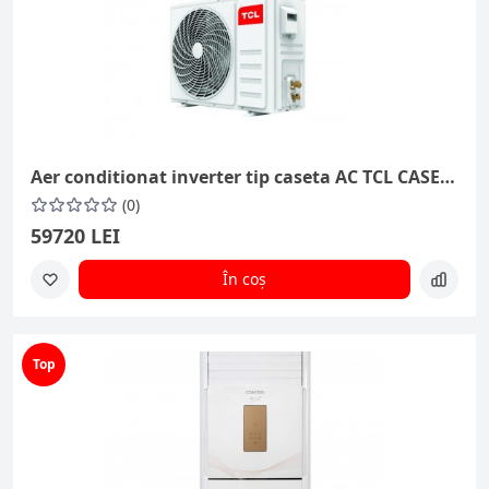
Aer conditionat inverter tip caseta AC TCL CASETA 55000 BTU/H TCC-55 CHRH/DV7
(0)
59720 LEI
În coș
Top