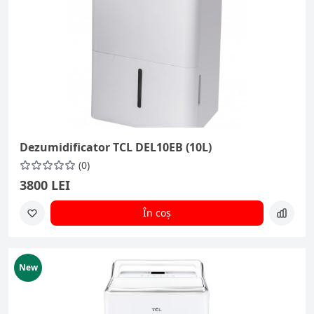
Dezumidificator TCL DEL10EB (10L)
(0)
3800 LEI
În coș
New