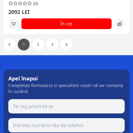
(0)
2092 LEI
În coș
1
2
3
Apel înapoi
Completați formularul și specialiștii noștri vă vor contacta
în curând.