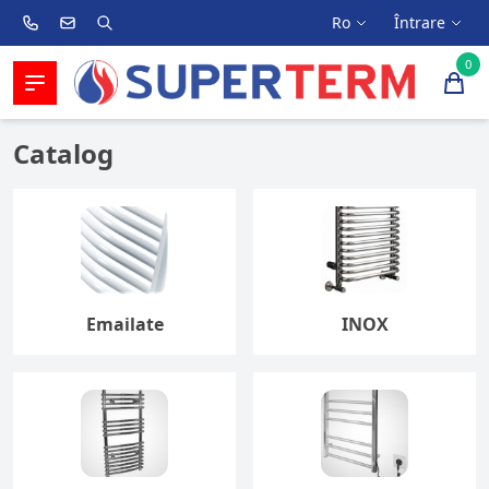
Ro
Întrare
0
Catalog
Emailate
INOX