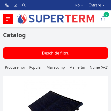
Ro
Întrare
0
Catalog
Deschide filtru
Produse noi
Popular
Mai scump
Mai ieftin
Nume (A-Z)