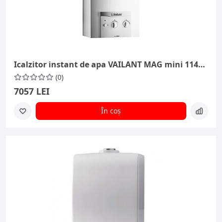
Icalzitor instant de apa VAILANT MAG mini 114/1Z (121315)
(0)
7057 LEI
În coș