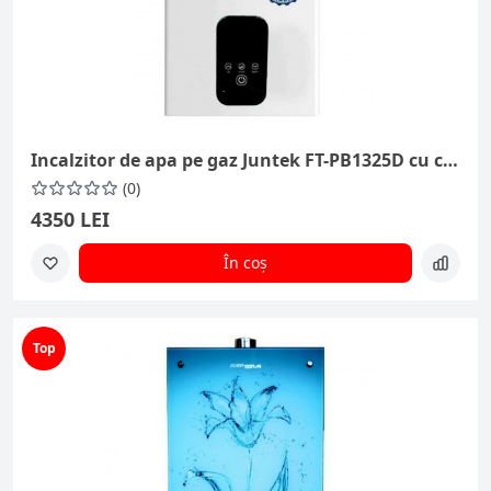
Incalzitor de apa pe gaz Juntek FT-PB1325D cu cos de fum
(0)
4350 LEI
În coș
Top