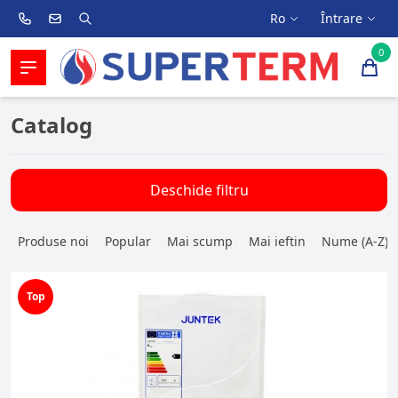
Ro
Întrare
0
Catalog
Deschide filtru
Produse noi
Popular
Mai scump
Mai ieftin
Nume (A-Z)
Top