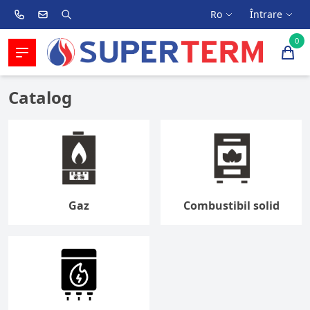
Ro
Întrare
0
Catalog
Gaz
Combustibil solid