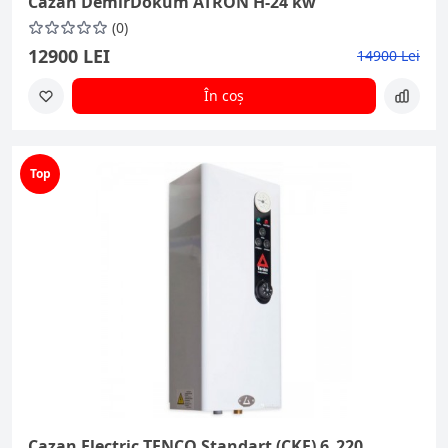
Cazan DemirDokum ATRON H-24 kw
(0)
12900 LEI
14900 Lei
În coș
Top
Cazan Electric TENCO Standart (CKE) 6_220