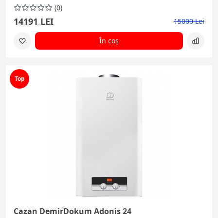
(0)
14191 LEI
15000 Lei
În coș
Top
Cazan DemirDokum Adonis 24