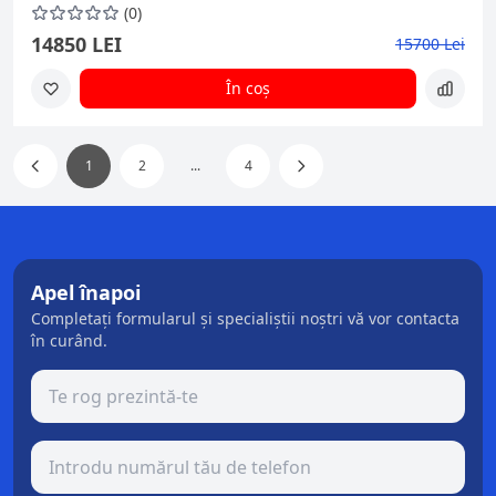
(0)
14850 LEI
15700 Lei
În coș
1
2
...
4
Apel înapoi
Completați formularul și specialiștii noștri vă vor contacta
în curând.