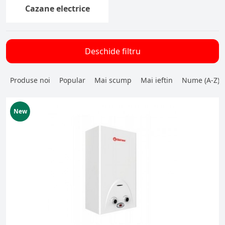
Cazane electrice
Deschide filtru
Produse noi
Popular
Mai scump
Mai ieftin
Nume (A-Z)
New