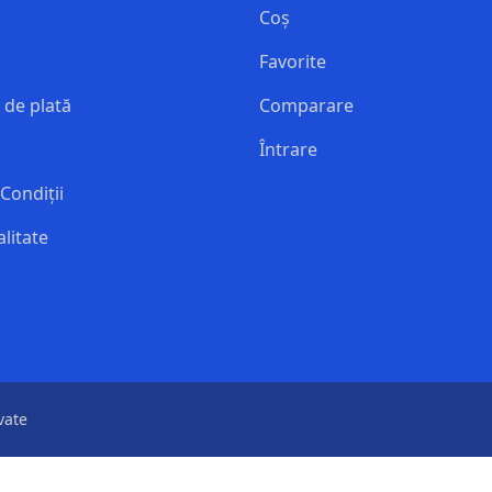
i
Coș
Favorite
 de plată
Comparare
Întrare
Condiții
litate
vate