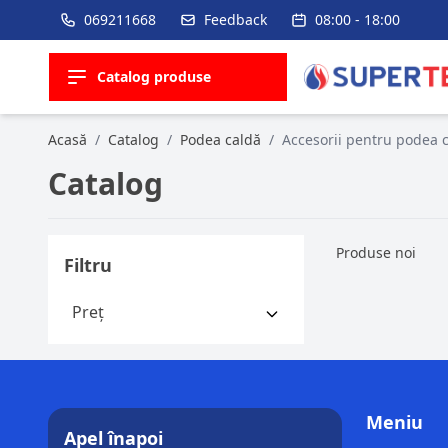
069211668
Feedback
08:00 - 18:00
Catalog produse
Acasă
/
Catalog
/
Podea caldă
/
Accesorii pentru podea 
Catalog
Produse noi
Filtru
Preț
De la
Până la
Meniu
Apel înapoi