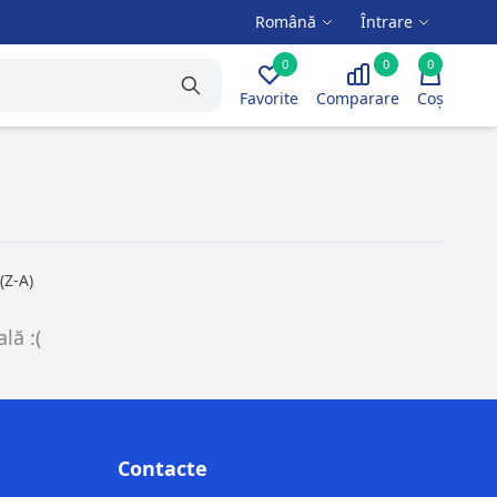
Română
Întrare
0
0
0
Favorite
Comparare
Coș
Z-A)
lă :(
Contacte