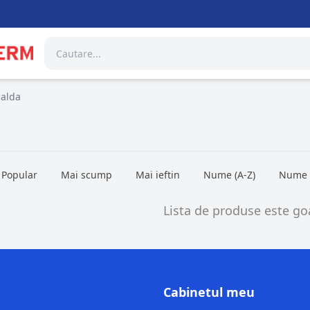
calda
Popular
Mai scump
Mai ieftin
Nume (A-Z)
Nume (
Lista de produse este goa
Cabinetul meu