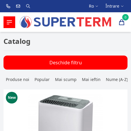
Ro
Întrare
0
Catalog
Deschide filtru
Produse noi
Popular
Mai scump
Mai ieftin
Nume (A-Z)
New