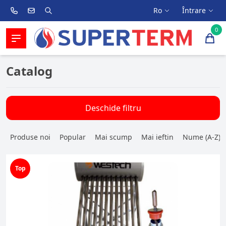
Ro
Întrare
0
Catalog
Deschide filtru
Produse noi
Popular
Mai scump
Mai ieftin
Nume (A-Z)
Top