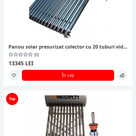
Panou solar presurizat colector cu 20 tuburi vidate cu heatpipe Ø24mm
(0)
13345 LEI
În coș
Top