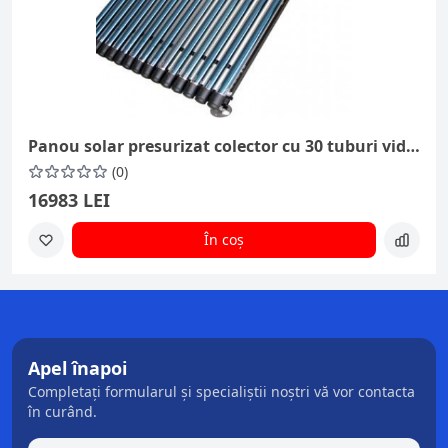
Panou solar presurizat colector cu 30 tuburi vidate cu heatpipe Ø24mm
(0)
16983 LEI
În coș
Apel înapoi
Completați formularul și specialiștii noștri vă vor contacta
în curând.