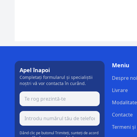
Meniu
Apel înapoi
Completați formularul și specialiștii
Despre no
noștri vă vor contacta în curând.
Livrare
Modalitate
Contacte
Termeni și 
Dând clic pe butonul Trimiteți, sunteți de acord