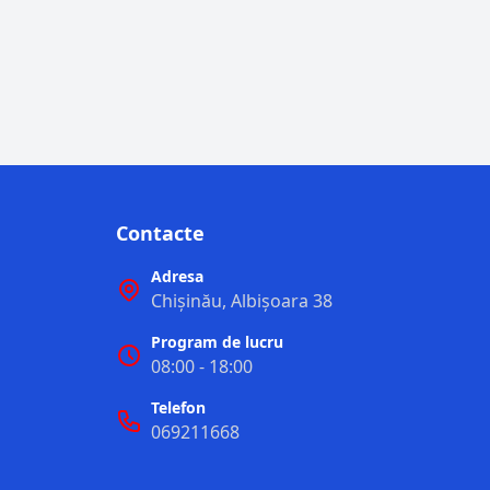
Contacte
Adresa
Chișinău, Albișoara 38
Program de lucru
08:00 - 18:00
Telefon
069211668