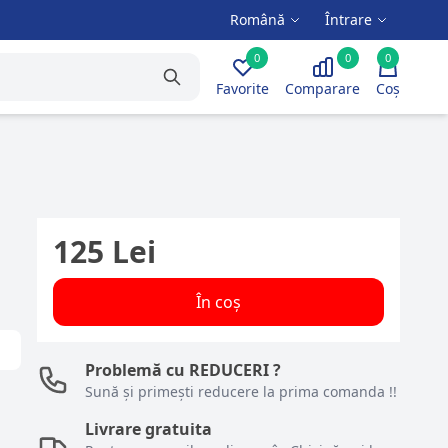
Română
Întrare
0
0
0
Favorite
Comparare
Coș
125 Lei
În coș
Problemă cu REDUCERI ?
Sună și primești reducere la prima comanda !!
Livrare gratuita