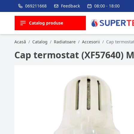
069211668
Feedback
08:00 - 18:00
Catalog produse
Acasă
/
Catalog
/
Radiatoare
/
Accesorii
/
Cap termosta
Cap termostat (XF57640) M