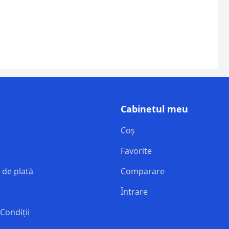
Cabinetul meu
i
Coș
Favorite
 de plată
Comparare
Întrare
Condiții