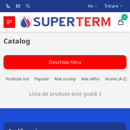
Ro
Întrare
0
Catalog
Deschide filtru
Produse noi
Popular
Mai scump
Mai ieftin
Nume (A-Z)
Lista de produse este goală :(